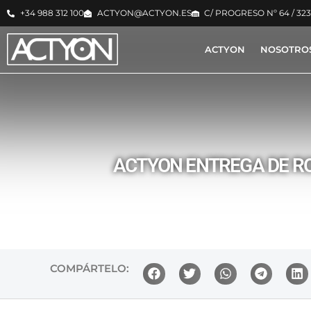
+34 988 312 100
ACTYON@ACTYON.ES
C/ PROGRESO Nº 64 / 32
ACTYON
NOSOTRO
ACTYON ENTREGA DE RO
COMPÁRTELO: