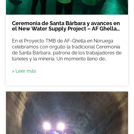
Ceremonia de Santa Bárbara y avances en
el New Water Supply Project – AF Ghella
JV
En el Proyecto TMB de AF-Ghella en Noruega
celebramos con orgullo la tradicional Ceremonia
de Santa Bárbara, patrona de los trabajadores de
túneles y la minería. Un momento lleno de
significado que simboliza protección, fortaleza y
unidad para todos los que enfrentan los desafíos
> Leer más
de la construcción subterránea.