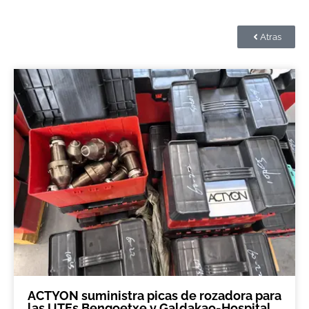
Atras
ACTYON suministra picas de rozadora para
las UTEs Bengoetxe y Galdakao-Hospital