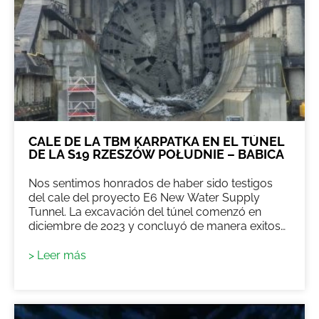
CALE DE LA TBM KARPATKA EN EL TÚNEL
DE LA S19 RZESZÓW POŁUDNIE – BABICA
Nos sentimos honrados de haber sido testigos
del cale del proyecto E6 New Water Supply
Tunnel. La excavación del túnel comenzó en
diciembre de 2023 y concluyó de manera exitosa
el 21 de enero de 2026. Se trata de un túnel
colector de agua de aproximadamente 18 km, de
> Leer más
los cuales 11 km fueron excavados mediante
TBM y 7 km mediante método convencional.