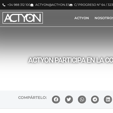
+34 988 312 100
ACTYON@ACTYON.ES
C/ PROGRESO Nº 64 / 32
ACTYON
NOSOTRO
ACTYON PARTICIPA EN LA CO
COMPÁRTELO: