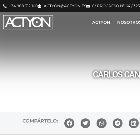
+34 988 312 100
ACTYON@ACTYON.ES
C/ PROGRESO Nº 64 / 32
ACTYON
NOSOTRO
CARLOS CAN
COMPÁRTELO: