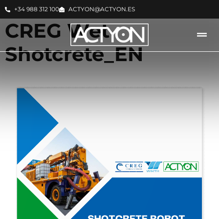
+34 988 312 100
ACTYON@ACTYON.ES
CREG Wet
Shotcrete_EN