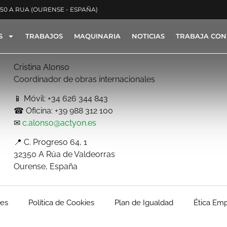
350 A RUA (OURENSE - ESPAÑA)
S
TRABAJOS
MAQUINARIA
NOTICIAS
TRABAJA CON
Cristina Alonso
Coordinador de obras internacionales
📱 Móvil: +34 626 344 843
☎ Oficina: +39 988 312 100
✉
c.alonso@actyon.es
📍 C. Progreso 64, 1
32350 A Rúa de Valdeorras
Ourense, España
les
Política de Cookies
Plan de Igualdad
Ética Emp