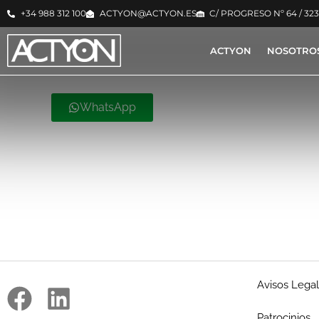
+34 988 312 100
ACTYON@ACTYON.ES
C/ PROGRESO Nº 64 / 32
ACTYON
NOSOTRO
WhatsApp
Avisos Lega
Patrocinios