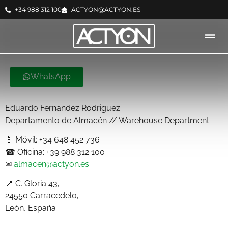
+34 988 312 100
ACTYON@ACTYON.ES
WhatsApp
Eduardo Fernandez Rodriguez
Departamento de Almacén // Warehouse Department.
📱 Móvil: +34 648 452 736
☎ Oficina: +39 988 312 100
✉
almacen@actyon.es
📍 C. Gloria 43,
24550 Carracedelo,
León, España