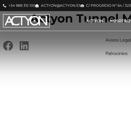
+34 988 312 100
ACTYON@ACTYON.ES
C/ PROGRESO Nº 64 / 32
Actyon Tunnel M
ACTYON
NOSOTRO
Avisos Lega
Patrocinios