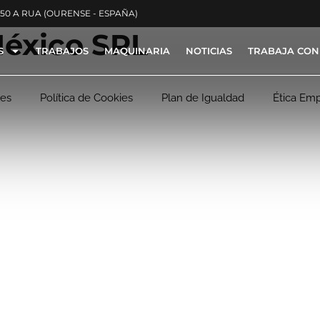
350 A RUA (OURENSE - ESPAÑA)
éxico SRL
S
TRABAJOS
MAQUINARIA
NOTICIAS
TRABAJA CON
les
Política de Cookies
Plan de Igualdad
Ética Emp