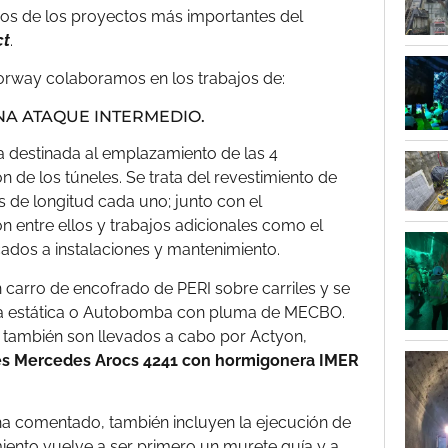
os de los proyectos más importantes del
ct
.
orway colaboramos en los trabajos de:
NA ATAQUE INTERMEDIO.
a destinada al emplazamiento de las 4
n de los túneles. Se trata del revestimiento de
de longitud cada uno; junto con el
n entre ellos y trabajos adicionales como el
ados a instalaciones y mantenimiento.
n carro de encofrado de PERI sobre carriles y se
a estática o Autobomba con pluma de MECBO.
 también son llevados a cabo por Actyon,
des Mercedes Arocs 4241 con hormigonera IMER
ha comentado, también incluyen la ejecución de
iento vuelve a ser primero un murete guía y a