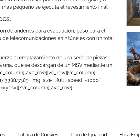
más pequeño se ejecuta el revestimiento final.
DOS.
ción de andenes para evacuación, paso para el
 de telecomunicaciones en 2 túneles con un total
fuerzo al emplazamiento de una serie de piezas
da una, que se descargan de un MSV mediante un
/vc_column][/vc_row][vc_row][vc_column]
7,3388,3389″ img_size=»full» speed=»1000″
l=»yes»][/vc_column][/vc_row]
les
Política de Cookies
Plan de Igualdad
Ética Emp