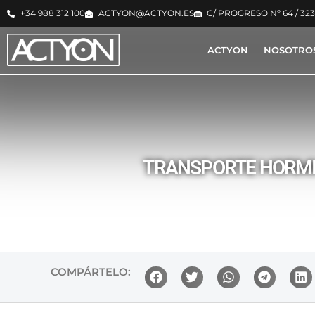
+34 988 312 100
ACTYON@ACTYON.ES
C/ PROGRESO Nº 64 / 32
ACTYON
NOSOTRO
TRANSPORTE HORMIG
COMPÁRTELO: