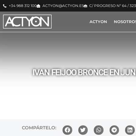
+34 988 312 100
ACTYON@ACTYON.ES
C/ PROGRESO Nº 64 / 32
ACTYON
NOSOTRO
IVAN FEIJOO BRONCE EN JU
COMPÁRTELO: