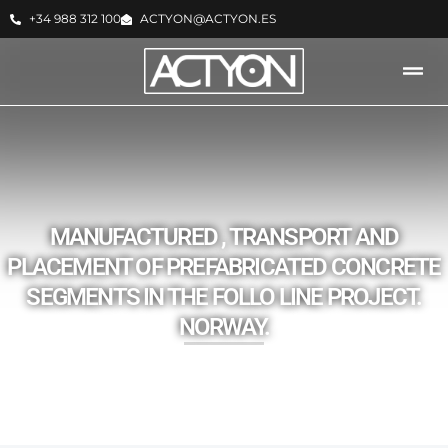
+34 988 312 100
ACTYON@ACTYON.ES
ACTYON -
NOTICIAS
MANUFACTURED , TRANSPORT AND
PLACEMENT OF PREFABRICATED CONCRETE
SEGMENTS IN THE FOLLO LINE PROJECT.
NORWAY.