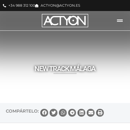
+34 988 312 100
ACTYON@ACTYON.ES
ACTYON -
NOTICIAS
NEW TRACK MÁLAGA
COMPÁRTELO: