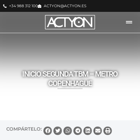
+34 988 312 100
ACTYON@ACTYON.ES
ACTYON -
NOTICIAS
INICIO SEGUNDA TBM – METRO
COPENHAGUE
COMPÁRTELO: