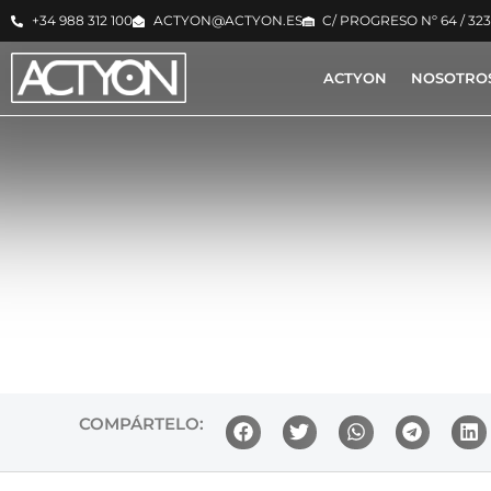
+34 988 312 100
ACTYON@ACTYON.ES
C/ PROGRESO Nº 64 / 32
ACTYON
NOSOTRO
COMPÁRTELO: