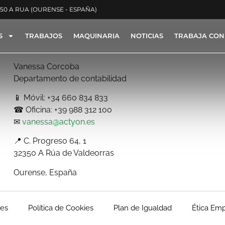
350 A RUA (OURENSE - ESPAÑA)
S
TRABAJOS
MAQUINARIA
NOTICIAS
TRABAJA CON
Vanessa Corcoba
Departamento de contabilidad
📱 Móvil: +34 660 834 833
☎ Oficina: +39 988 312 100
✉
vanessa@actyon.es
📍 C. Progreso 64, 1
32350 A Rúa de Valdeorras
Ourense, España
les
Política de Cookies
Plan de Igualdad
Ética Emp