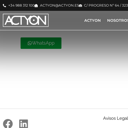
+34 988 312 100
ACTYON@ACTYON.ES
C/ PROGRESO Nº 64 / 32
ACTYON
NOSOTRO
WhatsApp
Avisos Lega