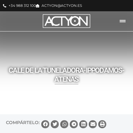
+34 988 312 100
ACTYON@ACTYON.ES
ACTYON -
NOTICIAS
CALE DE LA TUNELADORA-IPPODAMOS-
ATENAS
COMPÁRTELO: