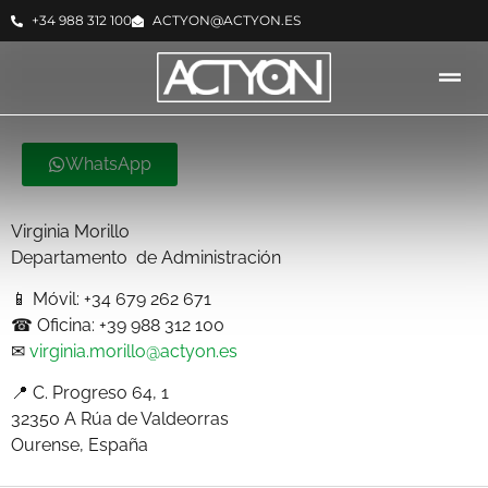
+34 988 312 100
ACTYON@ACTYON.ES
WhatsApp
Virginia Morillo
Departamento de Administración
📱 Móvil: +34 679 262 671
☎ Oficina: +39 988 312 100
✉
virginia.morillo@actyon.es
📍 C. Progreso 64, 1
32350 A Rúa de Valdeorras
Ourense, España