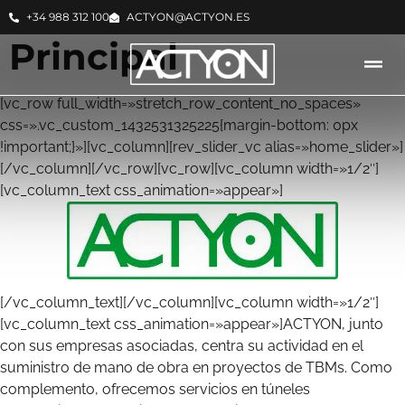
+34 988 312 100
ACTYON@ACTYON.ES
Principal
[vc_row full_width=»stretch_row_content_no_spaces»
css=».vc_custom_1432531325225{margin-bottom: 0px
!important;}»][vc_column][rev_slider_vc alias=»home_slider»]
[/vc_column][/vc_row][vc_row][vc_column width=»1/2″]
[vc_column_text css_animation=»appear»]
[/vc_column_text][/vc_column][vc_column width=»1/2″]
[vc_column_text css_animation=»appear»]ACTYON, junto
con sus empresas asociadas, centra su actividad en el
suministro de mano de obra en proyectos de TBMs. Como
complemento, ofrecemos servicios en túneles