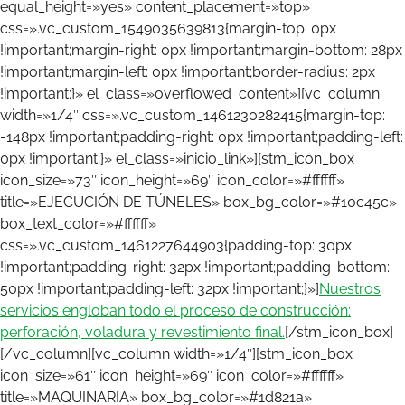
equal_height=»yes» content_placement=»top»
css=».vc_custom_1549035639813{margin-top: 0px
!important;margin-right: 0px !important;margin-bottom: 28px
!important;margin-left: 0px !important;border-radius: 2px
!important;}» el_class=»overflowed_content»][vc_column
width=»1/4″ css=».vc_custom_1461230282415{margin-top:
-148px !important;padding-right: 0px !important;padding-left:
0px !important;}» el_class=»inicio_link»][stm_icon_box
icon_size=»73″ icon_height=»69″ icon_color=»#ffffff»
title=»EJECUCIÓN DE TÚNELES» box_bg_color=»#10c45c»
box_text_color=»#ffffff»
css=».vc_custom_1461227644903{padding-top: 30px
!important;padding-right: 32px !important;padding-bottom:
50px !important;padding-left: 32px !important;}»]
Nuestros
servicios engloban todo el proceso de construcción:
perforación, voladura y revestimiento final.
[/stm_icon_box]
[/vc_column][vc_column width=»1/4″][stm_icon_box
icon_size=»61″ icon_height=»69″ icon_color=»#ffffff»
title=»MAQUINARIA» box_bg_color=»#1d821a»