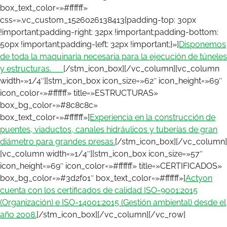
box_text_color=»#ffffff»
css=».vc_custom_1526026138413{padding-top: 30px
!important;padding-right: 32px !important;padding-bottom:
50px !important;padding-left: 32px !important;}»]
Disponemos
de toda la maquinaria necesaria para la ejecución de túneles
y estructuras.
[/stm_icon_box][/vc_column][vc_column
width=»1/4″][stm_icon_box icon_size=»62″ icon_height=»69″
icon_color=»#ffffff» title=»ESTRUCTURAS»
box_bg_color=»#8c8c8c»
box_text_color=»#ffffff»]
Experiencia en la construcción de
puentes, viaductos, canales hidráulicos y tuberías de gran
diámetro para grandes presas.
[/stm_icon_box][/vc_column]
[vc_column width=»1/4″][stm_icon_box icon_size=»57″
icon_height=»69″ icon_color=»#ffffff» title=»CERTIFICADOS»
box_bg_color=»#3d2f01″ box_text_color=»#ffffff»]
Actyon
cuenta con los certificados de calidad ISO-9001:2015
(Organización) e ISO-14001:2015 (Gestión ambiental) desde el
año 2008.
[/stm_icon_box][/vc_column][/vc_row]