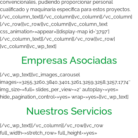
convencionales, pudiendo proporcionar personal
cualificado y maquinaria específica para estos proyectos.
[/vc_column_text][/vc_column][vc_column][/vc_column]
[/vc_row][vc_row][vc_column][vc_column_text
css_animation=»appear»][display-map id=’3797′]
[/vc_column_text][/vc_column][/vc_row][vc_row]
[vc_column][vc_wp_text]
Empresas Asociadas
[/vc_wp_text][vc_images_carousel
images=»3255,3260,3840,3401,3261,3259,3258,3257,1774″
img_size=»full» slides_per_view=»2″ autoplay=»yes»
hide_pagination_control=»yes» wrap=»yes»][vc_wp_text]
Nuestros Servicios
[/vc_wp_text][/vc_column][/vc_row][vc_row
full_width=»stretch_row» full_height=»yes»