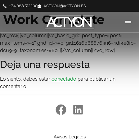
+34 988 312 100
ACTYON@ACTYON.ES
Work Complete
[vc_row][vc_column][vc_basic_grid post_type=»post»
max_items=»-1″ grid_id=»vc_gid:1616068676496-4df4e8f0-
dc69-9″ taxonomies=»60″][/vc_column][/vc_row]
Deja una respuesta
Lo siento, debes estar
conectado
para publicar un
comentario.
Avisos Legales