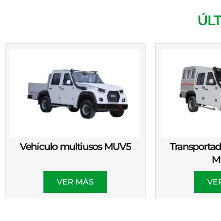
ÚL
Vehículo multiusos MUV5
Transportad
M
VER MÁS
VE