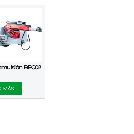
emulsión BEC02
R MÁS