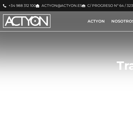
+34 988 312 100
ACTYON@ACTYON.ES
C/ PROGRESO Nº 64 / 32
ACTYON
NOSOTRO
Tr