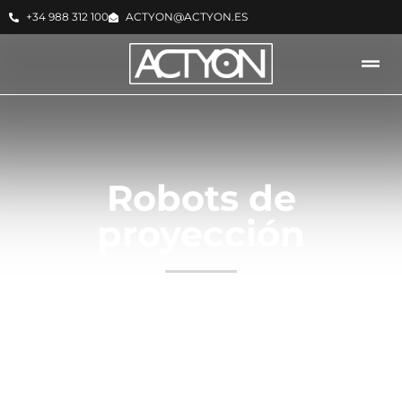
+34 988 312 100
ACTYON@ACTYON.ES
Robots de
proyección