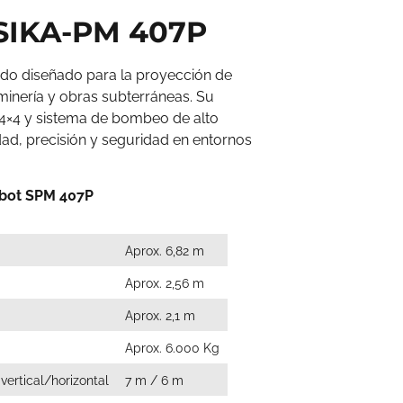
SIKA-PM 407P
ado diseñado para la proyección de
inería y obras subterráneas. Su
 4×4 y sistema de bombeo de alto
dad, precisión y seguridad en entornos
obot SPM 407P
Aprox. 6,82 m
Aprox. 2,56 m
Aprox. 2,1 m
Aprox. 6.000 Kg
ertical/horizontal
7 m / 6 m