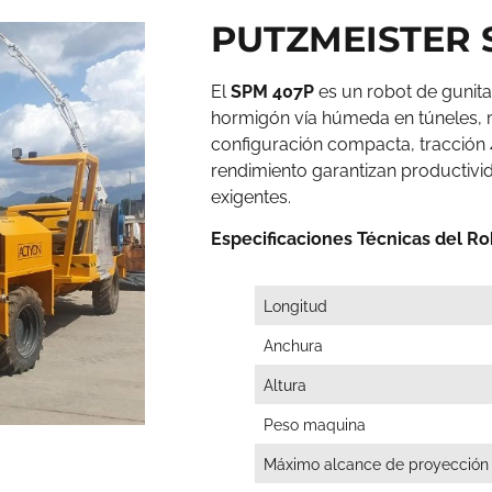
PUTZMEISTER 
El
SPM 407P
es un robot de gunit
hormigón vía húmeda en túneles, m
configuración compacta, tracción
rendimiento garantizan productivi
exigentes.
Especificaciones Técnicas del R
Longitud
Anchura
Altura
Peso maquina
Máximo alcance de proyección v