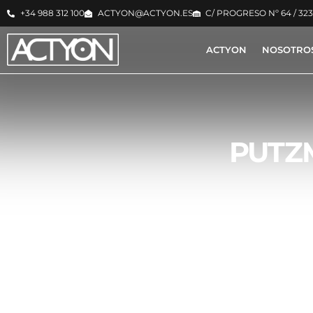
+34 988 312 100
ACTYON@ACTYON.ES
C/ PROGRESO Nº 64 / 32
ACTYON
NOSOTRO
PUTZM