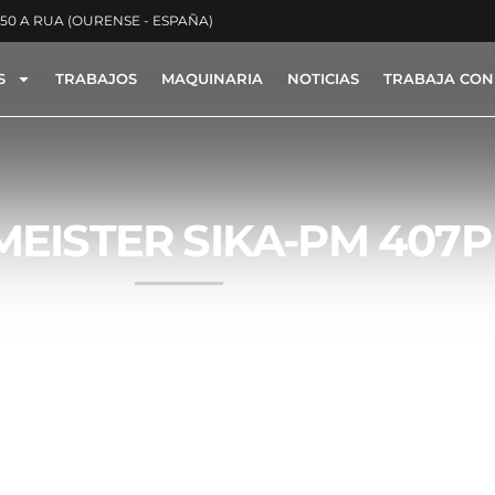
350 A RUA (OURENSE - ESPAÑA)
S
TRABAJOS
MAQUINARIA
NOTICIAS
TRABAJA CON
EISTER SIKA-PM 407P