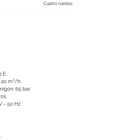
Cuatro ruedas
 E.
 20 m³/h.
igón: 65 bar.
ros.
V – 50 Hz.
.