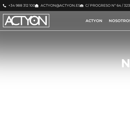
+34 988 312 100
ACTYON@ACTYON.ES
C/ PROGRESO Nº 64 / 32
ACTYON
NOSOTRO
N