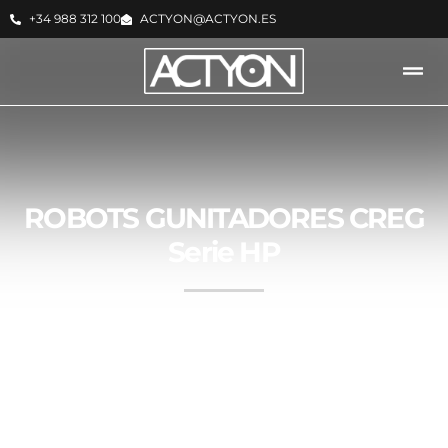
+34 988 312 100
ACTYON@ACTYON.ES
ROBOTS GUNITADORES CREG
Serie HP