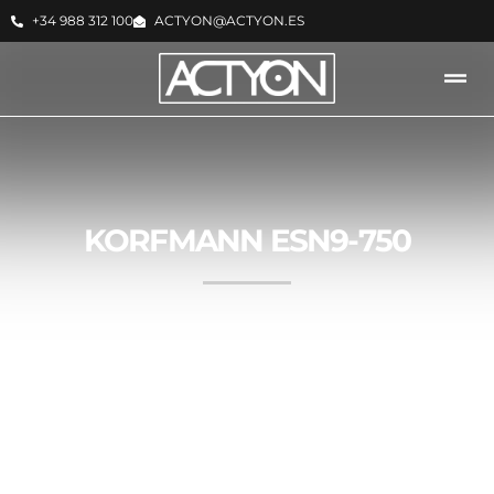
+34 988 312 100
ACTYON@ACTYON.ES
KORFMANN ESN9-750