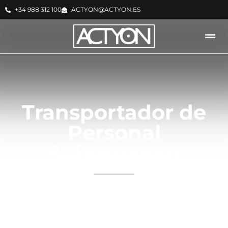
+34 988 312 100
ACTYON@ACTYON.ES
Transportador de
Personal
Subterráneo