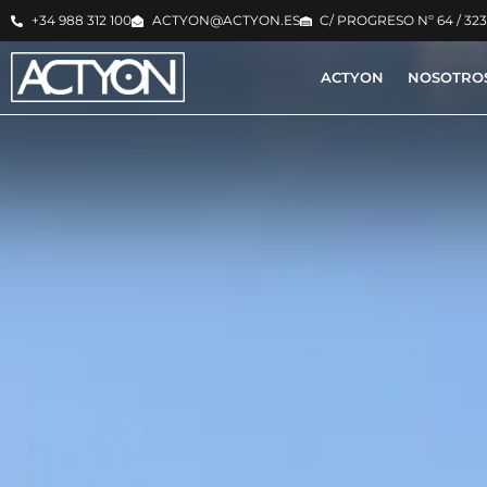
+34 988 312 100
ACTYON@ACTYON.ES
C/ PROGRESO Nº 64 / 32
ACTYON
NOSOTRO